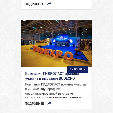
беспрепятственной посадки и высадки
ПОДРОБНЕЕ
инвалидов-колясочников в…
29.03.2019
Компания ГИДРОЛАСТ приняла
участие в выставке BUDEXPO.
Компания ГИДРОЛАСТ приняла участие
в 22-й международной
специализированной выставке
BUDEXPO 2019, которая проходила в
период с 26 по 29 марта…
ПОДРОБНЕЕ