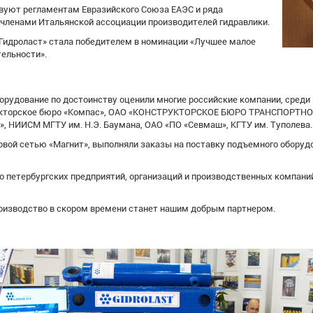
твуют регламентам Евразийского Союза ЕАЭС и ряда
 членами Итальянской ассоциации производителей гидравлики.
«Гидроласт» стала победителем в номинации «Лучшее малое
ельности».
рудование по достоинству оценили многие российские компании, среди
трукторское бюро «Компас», ОАО «КОНСТРУКТОРСКОЕ БЮРО ТРАНСПОРТ
а», НИИСМ МГТУ им. Н.Э. Баумана, ОАО «ПО «Севмаш», КГТУ им. Туполева.
вой сетью «Магнит», выполняли заказы на поставку подъемного оборудов
 петербургских предприятий, организаций и производственных компаний 
роизводство в скором времени станет нашим добрым партнером.