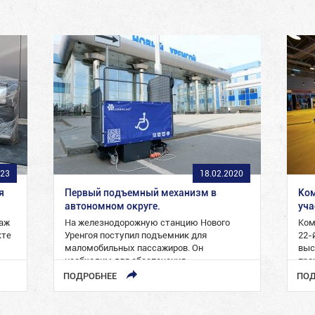
023
18.02.2020
я
Первый подъемный механизм в
Ко
автономном округе.
уча
таж
На железнодорожную станцию Нового
Ком
кте
Уренгоя поступил подъемник для
22-
маломобильных пассажиров. Он
выс
необходим для обеспечения
про
беспрепятственной посадки и высадки
ПОДРОБНЕЕ
ПОД
инвалидов-колясочников в…