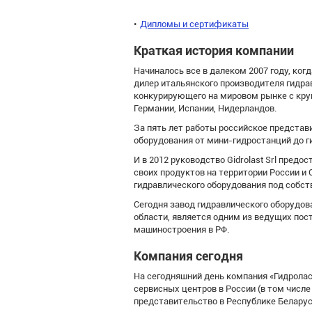
Дипломы и сертификаты
Краткая история компании
Начиналось все в далеком 2007 году, ког
дилер итальянского производителя гидрав
конкурирующего на мировом рынке с кр
Германии, Испании, Нидерландов.
За пять лет работы российское представ
оборудования от мини-гидростанций до г
И в 2012 руководство Gidrolast Srl пред
своих продуктов на территории России и 
гидравлического оборудования под собст
Сегодня завод гидравлического оборудова
области, является одним из ведущих пос
машиностроения в РФ.
Компания сегодня
На сегодняшний день компания «Гидролас
сервисных центров в России (в том числе
представительство в Республике Беларус