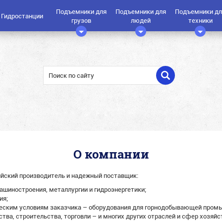
Подъемники для
Подъемники для
Подъемники дл
Гидростанции
грузов
людей
техники
О компании
ийский производитель и надежный поставщик:
ашиностроения, металлургии и гидроэнергетики;
ия;
ическим условиям заказчика – оборудования для горнодобывающей пром
ства, строительства, торговли – и многих других отраслей и сфер хозяй