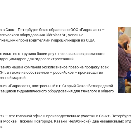
да в Санкт-Петербурге было образовано ООО «Гидроласт» –
лического оборудования Gidrolast Srl, успешно
упнейшими производителями гидроцилиндров из США,
ительство отгрузило более двух тысяч заказов различного
идроцилиндров для гидроэлектростанций.
оставило нашей компании эксклюзивное право на продажу всех
СНГ, а также на собственное – российское – производство
венной маркой.
ния «Гидроласт», построенный в г. Старый Оскол Белгородской
тавщиков гидравлического оборудования для тяжелого и общего
т» — это головной офис и производственные участки в Санкт-Петербурге
 в Москве, Нижнем Новгороде, Казани, Челябинске), два независимых отд
ь.