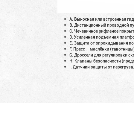
A. Выносная или встроенная ги
B. Дистанционный проводной пу
C. Чечевичное рифленое покрыт
D. Усиленная подъемная платф
E. Защита от опрокидывания п
F. Пресс – маслёнки (тавотниц
G. Дроссели для регулировки с
H. Клапаны безопасности (предо
I. Датчики защиты от перегруза