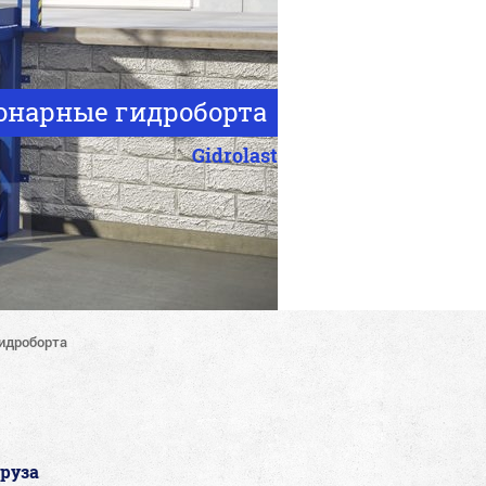
онарные гидроборта
Gidrolast
идроборта
руза