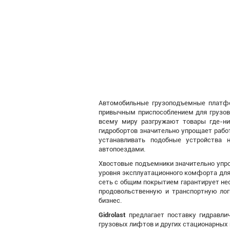
Автомобильные грузоподъемные платфо
привычным приспособлением для грузови
всему миру разгружают товары где-ниб
гидробортов значительно упрощает рабо
устанавливать подобные устройства 
автопоездами.
Хвостовые подъемники значительно упро
уровня эксплуатационного комфорта для п
сеть с общим покрытием гарантирует не
продовольственную и транспортную лог
бизнес.
Gidrolast
предлагает поставку гидравли
грузовых лифтов и других стационарных