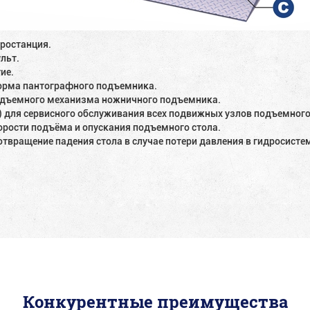
дростанция.
льт.
ие.
орма пантографного подъемника.
одъемного механизма ножничного подъемника.
ы) для сервисного обслуживания всех подвижных узлов подъемног
корости подъёма и опускания подъемного стола.
твращение падения стола в случае потери давления в гидросистем
.
Конкурентные преимущества