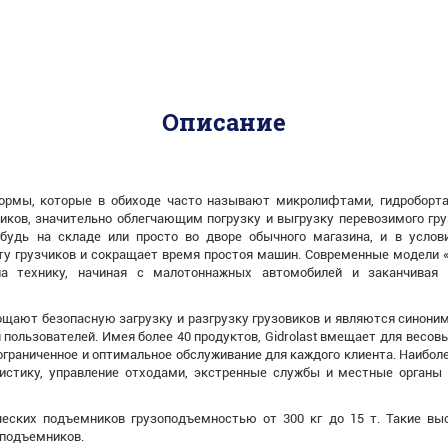
Описание
рмы, которые в обиходе часто называют микролифтами, гидроборта
ков, значительно облегчающим погрузку и выгрузку перевозимого гр
удь на складе или просто во дворе обычного магазина, и в услови
ту грузчиков и сокращает время простоя машин. Современные модели
на технику, начиная с малотоннажных автомобилей и заканчивая
щают безопасную загрузку и разгрузку грузовиков и являются синоним
ользователей. Имея более 40 продуктов, Gidrolast вмещает для весовых
ограниченное и оптимальное обслуживание для каждого клиента. Наибо
истику, управление отходами, экстренные службы и местные органы 
ческих подъемников грузоподъемностью от 300 кг до 15 т. Такие вы
 подъемников.