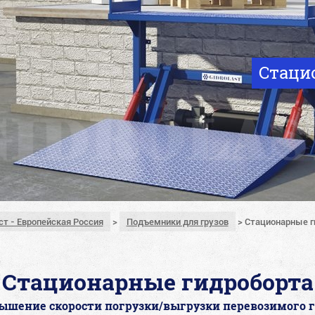
Стаци
ст - Европейская Россия
>
Подъемники для грузов
>
Стационарные г
Стационарные гидроборта
ышение скорости погрузки/выгрузки перевозимого г