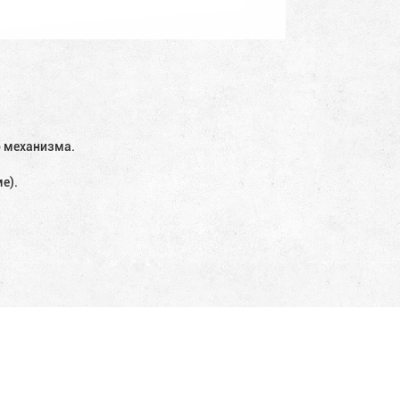
о механизма.
е).