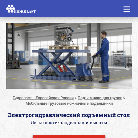
Toggl
naviga
Гидроласт - Европейская Россия
>
Подъемники для грузов
>
Мобильные грузовые ножничные подъемники
Электрогидравлический подъемный стол
Легко достичь идеальной высоты