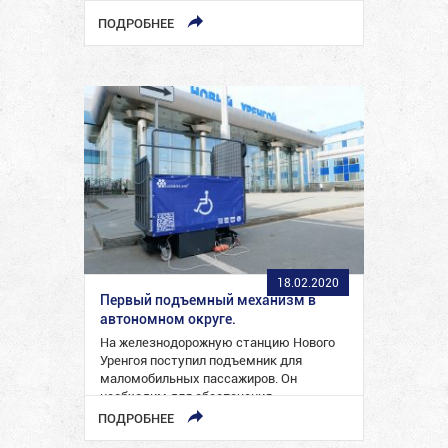
в г.Краснодар.
ПОДРОБНЕЕ
18.02.2020
Первый подъемный механизм в
автономном округе.
На железнодорожную станцию Нового
Уренгоя поступил подъемник для
маломобильных пассажиров. Он
необходим для обеспечения
беспрепятственной посадки и высадки
ПОДРОБНЕЕ
инвалидов-колясочников в…