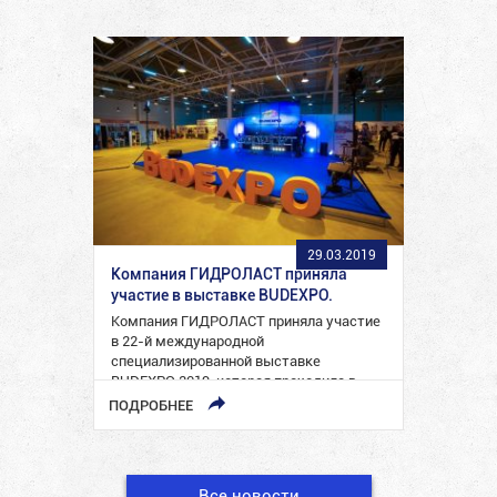
29.03.2019
Компания ГИДРОЛАСТ приняла
участие в выставке BUDEXPO.
Компания ГИДРОЛАСТ приняла участие
в 22-й международной
специализированной выставке
BUDEXPO 2019, которая проходила в
период с 26 по 29 марта…
ПОДРОБНЕЕ
Все новости