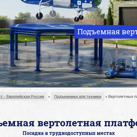
Подъемная вер
т - Европейская Россия
>
Подъемники для техники
>
Вертолетные 
ъемная вертолетная платф
Посадка в труднодоступных местах