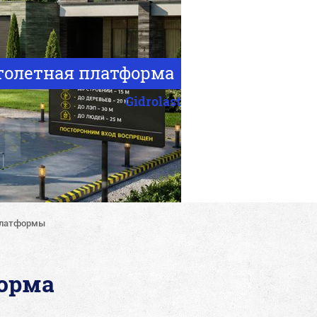
толетная платформа
Gidrolast
платформы
орма