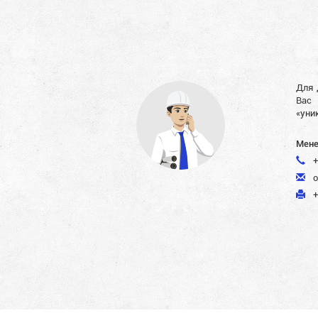
Для 
Вас 
«уни
Мене
+
o
+