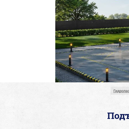
Гидролас
Под