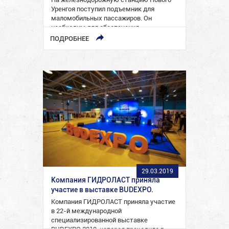
Уренгоя поступил подъемник для
маломобильных пассажиров. Он
необходим для обеспечения
беспрепятственной посадки и высадки
ПОДРОБНЕЕ
инвалидов-колясочников в…
29.03.2019
Компания ГИДРОЛАСТ приняла
участие в выставке BUDEXPO.
Компания ГИДРОЛАСТ приняла участие
в 22-й международной
специализированной выставке
BUDEXPO 2019, которая проходила в