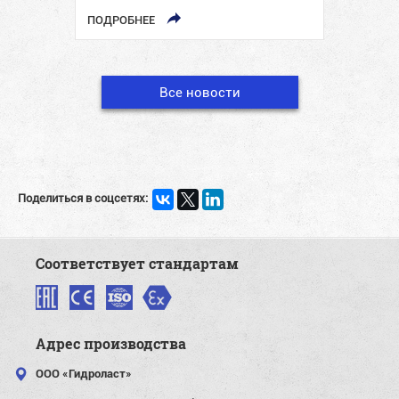
период с 26 по 29 марта…
ПОДРОБНЕЕ
Все новости
Поделиться в соцсетях:
Соответствует стандартам
Адрес производства
ООО «Гидроласт»