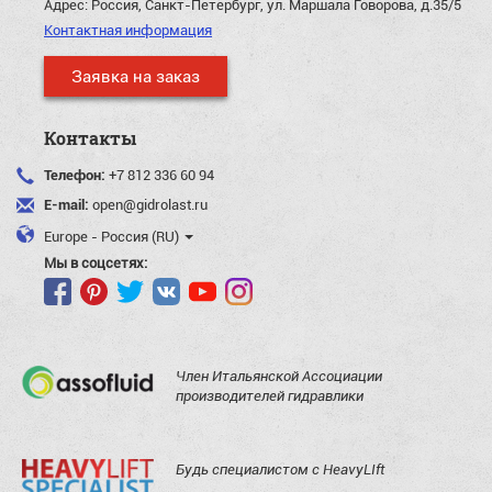
Адрес:
Россия, Санкт-Петербург, ул. Маршала Говорова, д.35/5
Контактная информация
Заявка на заказ
Контакты
Телефон:
+7 812 336 60 94
E-mail:
open@gidrolast.ru
Europe - Россия (RU)
Мы в соцсетях:
Член Итальянской Ассоциации
производителей гидравлики
Будь специалистом с HeavyLIft