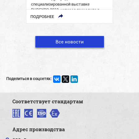
специализированной выставке
BUDEXPO 2019, которая проходила в
период с 26 по 29 марта…
ПОДРОБНЕЕ
Все новости
Поделиться в соцсетях:
Соответствует стандартам
Адрес производства