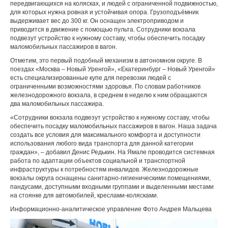
передвигающихся на колясках, и людей с ограниченной подвижностью,
для которых нужна ровная и устойчивая опора. Грузоподъёмник
выдерживает вес до 300 кг. Он оснащен электроприводом и
приводится в движение с помощью пульта. Сотрудники вокзала
подвезут устройство к нужному составу, чтобы обеспечить посадку
маломобильных пассажиров в вагон.
Отметим, это первый подобный механизм в автономном округе. В
поездах «Москва – Новый Уренгой», «Екатеринбург – Новый Уренгой»
есть специализированные купе для перевозки людей с
ограниченными возможностями здоровья. По словам работников
железнодорожного вокзала, в среднем в неделю к ним обращаются
два маломобильных пассажира.
«Сотрудники вокзала подвезут устройство к нужному составу, чтобы
обеспечить посадку маломобильных пассажиров в вагон. Наша задача
создать все условия для максимального комфорта и доступности
использования любого вида транспорта для данной категории
граждан», – добавил Денис Редькин. На Ямале проводится системная
работа по адаптации объектов социальной и транспортной
инфраструктуры к потребностям инвалидов. Железнодорожные
вокзалы округа оснащены санитарно-гигиеническими помещениями,
пандусами, доступными входными группами и выделенными местами
на стоянке для автомобилей, креслами-колясками.
Информационно-аналитическое управление Фото Андрея Мальцева