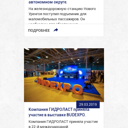
автономном округе.
На железнодорожную станцию Нового
Уренгоя поступил подъемник для
маломобильных пассажиров. Он
необходим для обеспечения
беспрепятственной посадки и высадки
ПОДРОБНЕЕ
инвалидов-колясочников в…
29.03.2019
Компания ГИДРОЛАСТ приняла
участие в выставке BUDEXPO.
Компания ГИДРОЛАСТ приняла участие
в 22-й международной