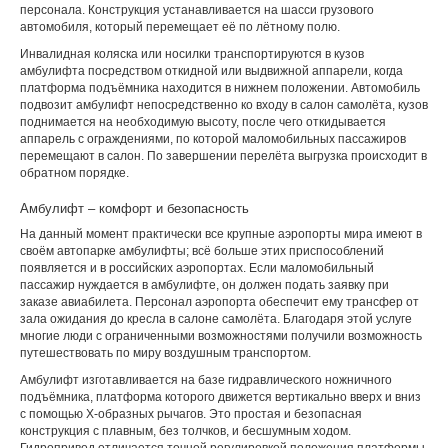
персонала. Конструкция устанавливается на шасси грузового
автомобиля, который перемещает её по лётному полю.
Инвалидная коляска или носилки транспортируются в кузов
амбулифта посредством откидной или выдвижной аппарели, когда
платформа подъёмника находится в нижнем положении. Автомобиль
подвозит амбулифт непосредственно ко входу в салон самолёта, кузов
поднимается на необходимую высоту, после чего откидывается
аппарель с ограждениями, по которой маломобильных пассажиров
перемещают в салон. По завершении перелёта выгрузка происходит в
обратном порядке.
Амбулифт – комфорт и безопасность
На данный момент практически все крупные аэропорты мира имеют в
своём автопарке амбулифты; всё больше этих приспособлений
появляется и в российских аэропортах. Если маломобильный
пассажир нуждается в амбулифте, он должен подать заявку при
заказе авиабилета. Персонал аэропорта обеспечит ему трансфер от
зала ожидания до кресла в салоне самолёта. Благодаря этой услуге
многие люди с ограниченными возможностями получили возможность
путешествовать по миру воздушным транспортом.
Амбулифт изготавливается на базе гидравлического ножничного
подъёмника, платформа которого движется вертикально вверх и вниз
с помощью Х-образных рычагов. Это простая и безопасная
конструкция с плавным, без толчков, и бесшумным ходом.