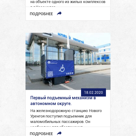
на объекте одного из жилых комплексов
в г.Краснодар.
ПОДРОБНЕЕ
18.02.2020
Первый подъемный механизм в
автономном округе.
На железнодорожную станцию Нового
Уренгоя поступил подъемник для
маломобильных пассажиров. Он
необходим для обеспечения
беспрепятственной посадки и высадки
ПОДРОБНЕЕ