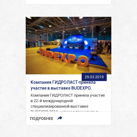
инвалидов-колясочников в…
29.03.2019
Компания ГИДРОЛАСТ приняла
участие в выставке BUDEXPO.
Компания ГИДРОЛАСТ приняла участие
в 22-й международной
специализированной выставке
BUDEXPO 2019, которая проходила в
период с 26 по 29 марта…
ПОДРОБНЕЕ