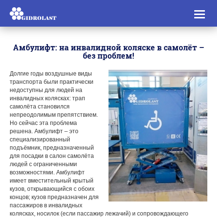
Toggl
naviga
Амбулифт: на инвалидной коляске в самолёт –
без проблем!
Долгие годы воздушные виды
транспорта были практически
недоступны для людей на
инвалидных колясках: трап
самолёта становился
непреодолимым препятствием.
Но сейчас эта проблема
решена. Амбулифт – это
специализированный
подъёмник, предназначенный
для посадки в салон самолёта
людей с ограниченными
возможностями. Амбулифт
имеет вместительный крытый
кузов, открывающийся с обоих
концов; кузов предназначен для
пассажиров в инвалидных
колясках, носилок (если пассажир лежачий) и сопровождающего