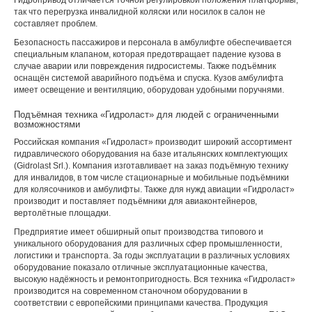
Гидропривод отличается точной регулировкой положения платформы,
так что перегрузка инвалидной коляски или носилок в салон не
составляет проблем.
Безопасность пассажиров и персонала в амбулифте обеспечивается
специальным клапаном, которая предотвращает падение кузова в
случае аварии или повреждения гидросистемы. Также подъёмник
оснащён системой аварийного подъёма и спуска. Кузов амбулифта
имеет освещение и вентиляцию, оборудован удобными поручнями.
Подъёмная техника «Гидроласт» для людей с ограниченными
возможностями
Российская компания «Гидроласт» производит широкий ассортимент
гидравлического оборудования на базе итальянских комплектующих
(Gidrolast Srl.). Компания изготавливает на заказ подъёмную технику
для инвалидов, в том числе стационарные и мобильные подъёмники
для колясочников и амбулифты. Также для нужд авиации «Гидроласт»
производит и поставляет подъёмники для авиаконтейнеров,
вертолётные площадки.
Предприятие имеет обширный опыт производства типового и
уникального оборудования для различных сфер промышленности,
логистики и транспорта. За годы эксплуатации в различных условиях
оборудование показало отличные эксплуатационные качества,
высокую надёжность и ремонтопригодность. Вся техника «Гидроласт»
производится на современном станочном оборудовании в
соответствии с европейскими принципами качества. Продукция